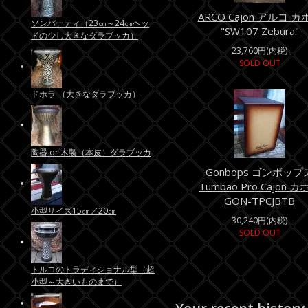
ARCO Cajon アルコ カ
ソンバーティ（23㎝～24㎝ヘッ
"SW107 Zebura"
ドの少し大きなダラブッカ）
23,760円(内税)
SOLD OUT
ドホラ （大きなダラブッカ）
陶器 or 木製（本皮）ダラブッカ
Gonbops ゴンボップ
Tumbao Pro Cajon 
GON-TPCJBTB
小型サイズ15㎝／20㎝
30,240円(内税)
SOLD OUT
トルコのトラディショナル型（超
小型～大きいものまで）