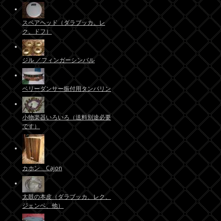
スペアヘッド（ダラブッカ、レ
ク、ドフ）
ジル ／フィンガーシンバル
ベリーダンサー振付用タンバリン
小物楽器いろいろ（送料別途必要
です）
カホン Cajon
太鼓の本皮（ダラブッカ、レク、
ジェンベ、他）