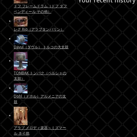
Your recent history
ドフ フレームドラム（ドフ ダフ
ベンディール その他）
レク Riq（アラブタンバリン）
Davul（ダヴル） トルコの大太鼓
TONBAK トンバク（ペルシャの
太鼓）
Dohl（ドホル）アルメニアの太
鼓
アラブ メロディ楽器～ミズマー
ル ネイ他