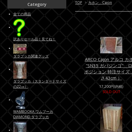
TOP
>
カホン Cajon
Category
全ての商品
訳ありセール品！見てね！
ダラブッカ関連グッズ
ARCO Cajon アルコ カ
"SN35 ガバジンゴ" 
ポジション 特注サイズ
さ43cm ）
ダラブッカ（スタンダードサイズ
の22㎝）
17,200円(内税)
SOLD OUT
WAMBOOKA ワムブーカ
DIAMOND ダラブッカ