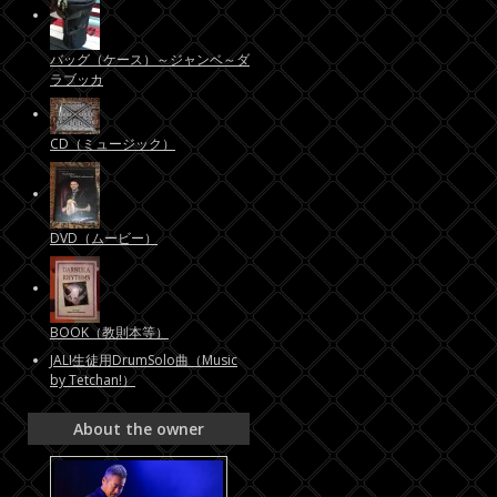
バッグ（ケース）～ジャンベ～ダ
ラブッカ
CD（ミュージック）
DVD（ムービー）
BOOK（教則本等）
JALI生徒用DrumSolo曲（Music
by Tetchan!）
About the owner