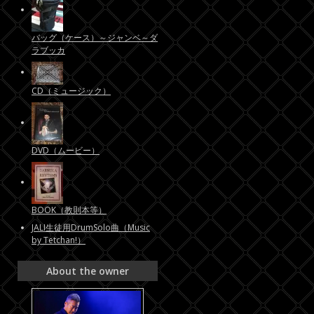
バッグ（ケース）～ジャンベ～ダ
ラブッカ
CD（ミュージック）
DVD（ムービー）
BOOK（教則本等）
JALI生徒用DrumSolo曲（Music
by Tetchan!）
About the owner