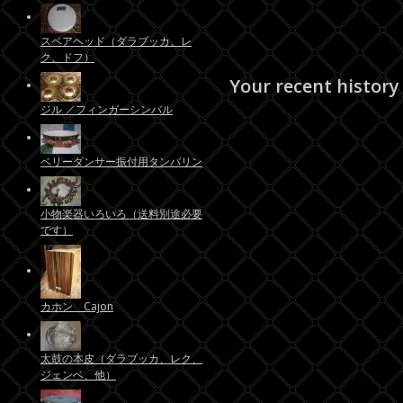
スペアヘッド（ダラブッカ、レ
ク、ドフ）
Your recent history
ジル ／フィンガーシンバル
ベリーダンサー振付用タンバリン
小物楽器いろいろ（送料別途必要
です）
カホン Cajon
太鼓の本皮（ダラブッカ、レク、
ジェンベ、他）