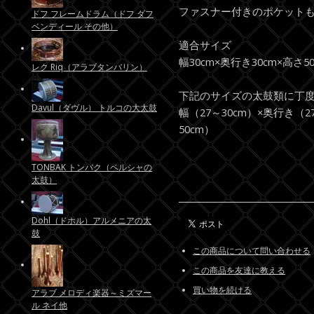
ファスナー付きのポケット
ドフ フレームドラム（ドフ ダフ
ベンディール その他）
適合サイズ
幅30cm×奥行き30cm×高さ
レク Riq（アラブタンバリン）
下記のサイズの太鼓類に丁
Davul（ダヴル） トルコの大太鼓
幅（27～30cm）×奥行き（27
50cm）
TONBAK トンバク（ペルシャの
太鼓）
Dohl（ドホル）アルメニアの太
鼓
この商品について問い合わせる
この商品を友達に教える
買い物を続ける
アラブ メロディ楽器～ミズマー
ル ネイ他