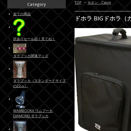
TOP
>
カホン Cajon
Category
全ての商品
ドホラ BIGドホラ
訳ありセール品！見てね！
ダラブッカ関連グッズ
ダラブッカ（スタンダードサイズ
の22㎝）
WAMBOOKA ワムブーカ
DIAMOND ダラブッカ