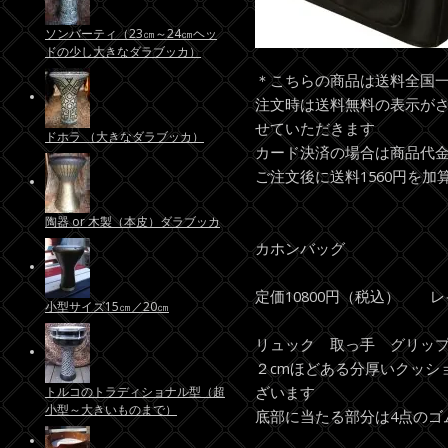
ソンバーティ（23㎝～24㎝ヘッ
ドの少し大きなダラブッカ）
＊こちらの商品は送料全国一
注文時は送料無料の表示が
せていただきます
ドホラ （大きなダラブッカ）
カード決済の場合は商品代
ご注文後に送料1560円を
陶器 or 木製（本皮）ダラブッカ
カホンバッグ
定価10800円（税込） 
小型サイズ15㎝／20㎝
リュック 取っ手 グリッ
２cmほどある分厚いクッシ
ざいます
トルコのトラディショナル型（超
小型～大きいものまで）
底部に当たる部分は4点のゴ