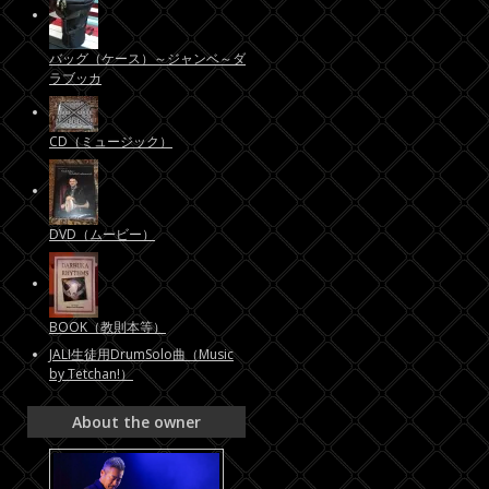
バッグ（ケース）～ジャンベ～ダ
ラブッカ
CD（ミュージック）
DVD（ムービー）
BOOK（教則本等）
JALI生徒用DrumSolo曲（Music
by Tetchan!）
About the owner