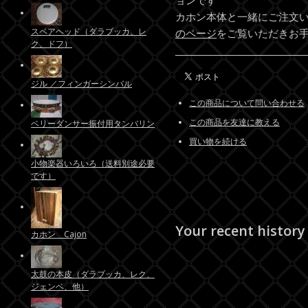
カホン本体と一緒にご注文
スペアヘッド（ダラブッカ、レ
のページ
をご覧いただきお
ク、ドフ）
ジル ／フィンガーシンバル
この商品について問い合わせる
この商品を友達に教える
ベリーダンサー振付用タンバリン
買い物を続ける
小物楽器いろいろ（送料別途必要
です）
Your recent history
カホン Cajon
太鼓の本皮（ダラブッカ、レク、
ジェンベ、他）