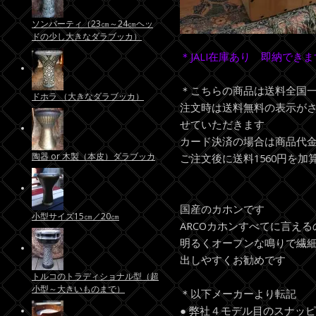
ソンバーティ（23㎝～24㎝ヘッ
ドの少し大きなダラブッカ）
＊JALI在庫あり 即納できま
＊こちらの商品は送料全国一
ドホラ （大きなダラブッカ）
注文時は送料無料の表示が
せていただきます
カード決済の場合は商品代
陶器 or 木製（本皮）ダラブッカ
ご注文後に送料1560円を
国産のカホンです
小型サイズ15㎝／20㎝
ARCOカホンすべてに言える
明るくオープンな鳴りで繊
出しやすくお勧めです
トルコのトラディショナル型（超
小型～大きいものまで）
＊以下メーカーより転記
● 弊社４モデル目のスナッ