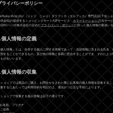
プライバシーポリシー
arbuka shop JALI （ジャリ じゃり）ダラブッカ（ダルブッカ）専門店(以下当シ
提供会社)の提供するショッピングカートASPサービス
カラーミーショップ
(当サー
りGMOペパボ株式会社の定めた
プライバシー・ポリシー
に則った個人情報の取扱い
1.個人情報の定義
「個人情報」とは、生存する個人に関する情報であって、当該情報に含まれる氏名、
識別することができるもの、及び他の情報と容易に照合することができ、それにより
るものをいいます。
2.個人情報の収集
当ショップでは商品のご購入、お問合せをされた際にお客様の個人情報を収集するこ
収集するにあたっては利用目的を明記の上、適法かつ公正な手段によります。
当ショップで収集する個人情報は以下の通りです。
)お名前、フリガナ
)ご住所