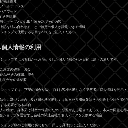
)お電話番号
)メールアドレス
)パスワード
)配送先情報
g)当ショップとのお取引履歴及びその内容
h)上記を組み合わせることで特定の個人が識別できる情報
＃ショップで使用する項目すべてをご記入ください
3.個人情報の利用
当ショップではお客様からお預かりした個人情報の利用目的は以下の通りです。
)ご注文の確認、照会
)商品発送の確認、照会
)お問合せの返信時
当ショップでは、下記の場合を除いてはお客様の断りなく第三者に個人情報を開示・
a)法令に基づく場合、及び国の機関若しくは地方公共団体又はその委託を受けた者が
力する必要がある場合
b)人の生命、身体又は財産の保護のために必要がある場合であって、本人の同意を得
c)当ショップを運営する会社の関連会社で個人データを交換する場合
＃ショップ様のご利用にあわせて、詳しく具体的にご記入ください