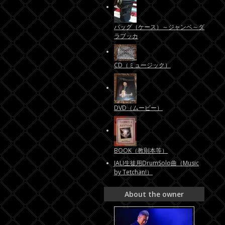
バッグ（ケース）～ジャンベ～ダ
ラブッカ
CD（ミュージック）
DVD（ムービー）
BOOK（教則本等）
JALI生徒用DrumSolo曲（Music
by Tetchan!）
About the owner