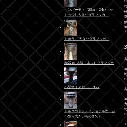
c
d
ソンバーティ（23㎝～24㎝ヘッ
e
ドの少し大きなダラブッカ）
f
ドホラ （大きなダラブッカ）
陶器 or 木製（本皮）ダラブッカ
a
b
c
小型サイズ15㎝／20㎝
トルコのトラディショナル型（超
小型～大きいものまで）