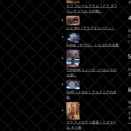
ドフ フレームドラム（ドフ ダフ
ベンディール その他）
レク Riq（アラブタンバリン）
Davul（ダヴル） トルコの大太鼓
TONBAK トンバク（ペルシャの
太鼓）
Dohl（ドホル）アルメニアの太
鼓
アラブ メロディ楽器～ミズマー
ル ネイ他