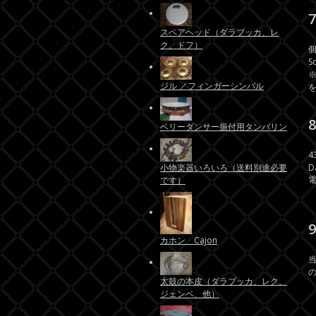
スペアヘッド（ダラブッカ、レ
ク、ドフ）
S
ジル ／フィンガーシンバル
ベリーダンサー振付用タンバリン
4
小物楽器いろいろ（送料別途必要
D
電
です）
カホン Cajon
太鼓の本皮（ダラブッカ、レク、
ジェンベ、他）