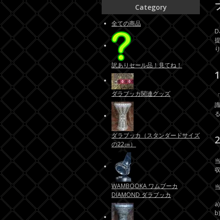
Category
全ての商品
D
訳ありセール品！見てね！
ダラブッカ関連グッズ
ダラブッカ（スタンダードサイズ
の22㎝）
WAMBOOKA ワムブーカ
DIAMOND ダラブッカ
a
b