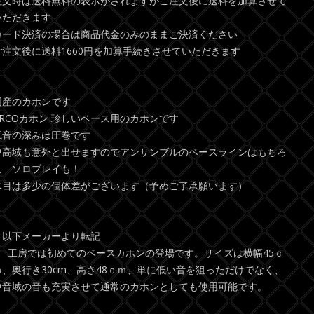
注文時は送料無料の表示がされますがご注文後に送料を加算させて
いただきます
カード決済の場合は商品代金のみのままご決済ください
ご注文後に送料1660円を加算手続きさせていただきます
国産のカホンです
ARCOカホン 珍しいベース用のカホンです
低音の深みは圧巻です
中高域も意外と出せますのでアンサンブルのベースラインはもちろ
ん ソロプレイも！
木目は多少の個体差がございます（予めご了承願います）
＊以下メーカーより転記
● 工房では初めてのベースカホンの登場です。サイズは横幅45ｃ
ｍ、奥行き30cm、高さ48ｃｍ、単に低い音を狙っただけでなく、
中音域の音も充実させて通常のカホンとしても使用可能です。