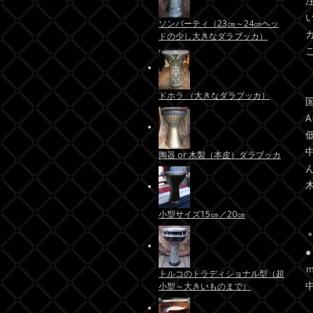
ソンバーティ（23㎝～24㎝ヘッ
ドの少し大きなダラブッカ）
ドホラ （大きなダラブッカ）
陶器 or 木製（本皮）ダラブッカ
小型サイズ15㎝／20㎝
トルコのトラディショナル型（超
小型～大きいものまで）