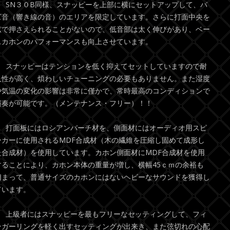
● SN３０B同様、スナッピーを上部に横にセットアップして、バ
ズ音（響き線の音）のエリアを限定しています。さらに打面中央を
弦で押さえられることがないので、低音部は太く伸びがあり、ベー
スカホンのパフォーマンスも向上させています。
● スナッピーはテンションを低く抑えてセットしていますので耐
久性が高く、煩わしいチューニングの必要もありません。また湿度
や気温の変化の影響は非常に僅かで、常時最高のコンディションで
演奏が可能です。（メンテナンス・フリー）！！
● 打面板にはロシアンバーチ材を、側面材にはオーディオ用スピ
ーカーに使用されるMDF合成材（木の繊維を圧縮し固めて成形し
た合成材）を使用しています。カホン側面材にMDF合成材を使用
することにより、カホン本体の重量が増し、横幅45ｃｍの余裕も
相まって、普通サイズのカホンにはないヘビーなサウンドを獲得し
ています。
● 上級者にはスナッピーを最もフリーなセッティングして、フィ
ンガーリングを軽く出すセッティングが出来き、また弦切れの心配