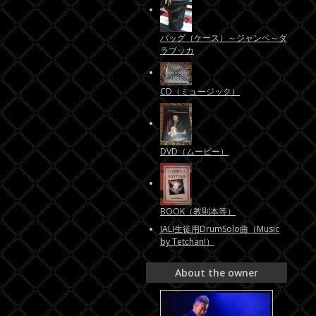
バッグ（ケース）～ジャンベ～ダ
ラブッカ
CD（ミュージック）
DVD（ムービー）
BOOK（教則本等）
JALI生徒用DrumSolo曲（Music
by Tetchan!）
About the owner