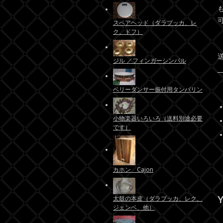
スペアヘッド（ダラブッカ、レ
ク、ドフ）
ジル ／フィンガーシンバル
ベリーダンサー振付用タンバリン
小物楽器いろいろ（送料別途必要
です）
カホン Cajon
Y
太鼓の本皮（ダラブッカ、レク、
ジェンベ、他）