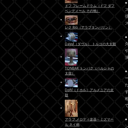
ドフ フレームドラム（ドフ ダフ
ベンディール その他）
レク Riq（アラブタンバリン）
Davul（ダヴル） トルコの大太鼓
TONBAK トンバク（ペルシャの
太鼓）
Dohl（ドホル）アルメニアの太
鼓
アラブ メロディ楽器～ミズマー
ル ネイ他