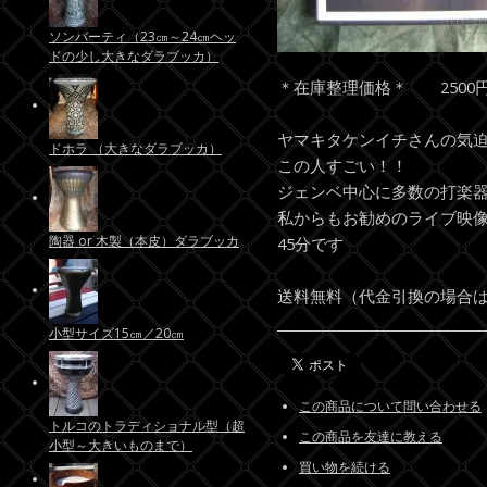
ソンバーティ（23㎝～24㎝ヘッ
ドの少し大きなダラブッカ）
＊在庫整理価格＊ 2500円
ヤマキタケンイチさんの気迫
ドホラ （大きなダラブッカ）
この人すごい！！
ジェンベ中心に多数の打楽
私からもお勧めのライブ映
陶器 or 木製（本皮）ダラブッカ
45分です
送料無料（代金引換の場合は
小型サイズ15㎝／20㎝
この商品について問い合わせる
トルコのトラディショナル型（超
この商品を友達に教える
小型～大きいものまで）
買い物を続ける