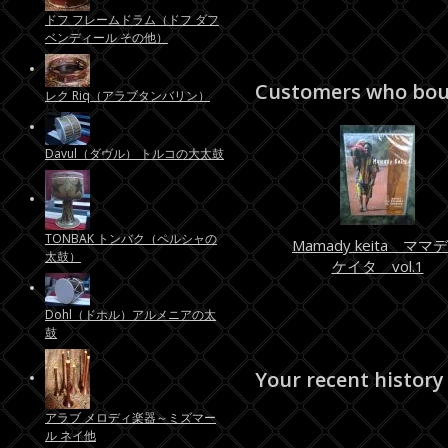
ドフ フレームドラム（ドフ ダフ
ベンディール その他）
Customers who boug
レク Riq（アラブタンバリン）
Davul（ダヴル） トルコの大太鼓
TONBAK トンバク（ペルシャの
Mamady keita ママ
太鼓）
ケイタ vol.1
Dohl（ドホル）アルメニアの太
鼓
Your recent history
アラブ メロディ楽器～ミズマー
ル ネイ他