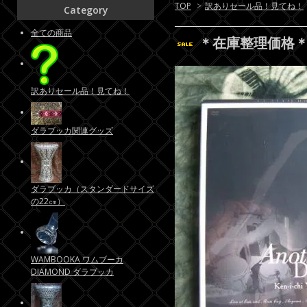
TOP
>
訳ありセール品！見てね！
Category
全ての商品
＊在庫整理価格＊ 
訳ありセール品！見てね！
ダラブッカ関連グッズ
ダラブッカ（スタンダードサイズ
の22㎝）
WAMBOOKA ワムブーカ
DIAMOND ダラブッカ