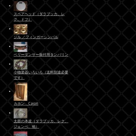
スペアヘッド（ダラブッカ、レ
ク、ドフ）
ジル ／フィンガーシンバル
ベリーダンサー振付用タンバリン
小物楽器いろいろ（送料別途必要
です）
カホン Cajon
太鼓の本皮（ダラブッカ、レク、
ジェンベ、他）