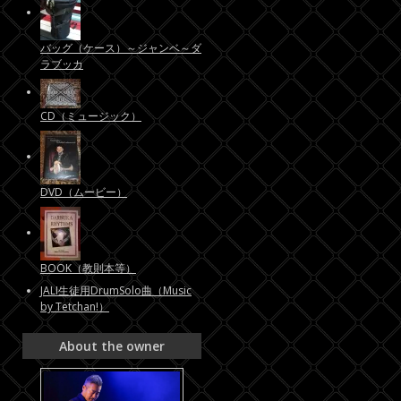
バッグ（ケース）～ジャンベ～ダ
ラブッカ
CD（ミュージック）
DVD（ムービー）
BOOK（教則本等）
JALI生徒用DrumSolo曲（Music
by Tetchan!）
About the owner