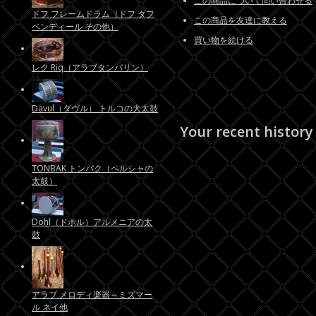
この商品について問い合わせる
ドフ フレームドラム（ドフ ダフ
この商品を友達に教える
ベンディール その他）
買い物を続ける
レク Riq（アラブタンバリン）
Davul（ダヴル） トルコの大太鼓
Your recent history
TONBAK トンバク（ペルシャの
太鼓）
Dohl（ドホル）アルメニアの太
鼓
アラブ メロディ楽器～ミズマー
ル ネイ他