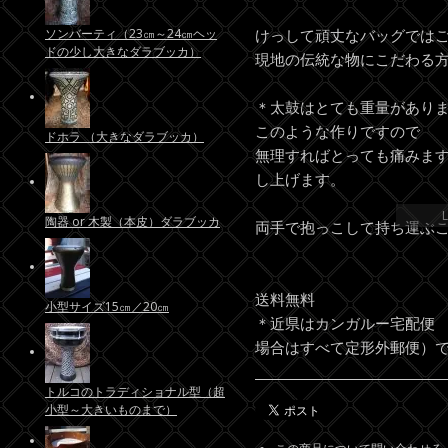
ソンバーティ（23㎝～24㎝ヘッ
けっして頑丈なバッグでは
ドの少し大きなダラブッカ）
現地の伝統な物にこだわる
＊太鼓はとても重量があり
このような作りですので
ドホラ （大きなダラブッカ）
無理すればとっても痛みま
し上げます。
L
陶器 or 木製（本皮）ダラブッカ
両手で抱っこして持ち運ぶ
送料無料
小型サイズ15㎝／20㎝
＊近県はカンガルー宅配便
場合はすべて定形外郵便）
トルコのトラディショナル型（超
小型～大きいものまで）