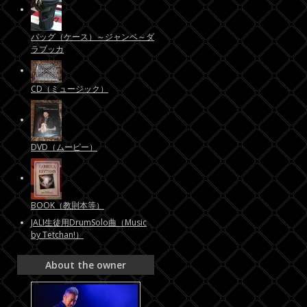
バッグ（ケース）～ジャンベ～ダ
ラブッカ
CD（ミュージック）
DVD（ムービー）
BOOK（教則本等）
JALI生徒用DrumSolo曲（Music
by Tetchan!）
About the owner