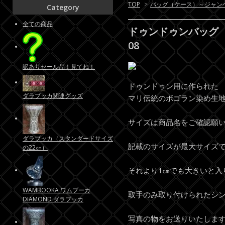
TOP
>
バッグ（ケース）～ジャン
Category
全ての商品
ドゥンドゥンバッグ 
08
訳ありセール品！見てね！
ドゥンドゥン用に作られた
ダラブッカ関連グッズ
マリ伝統のボゴラン染め生
サイズは商品名をご確認願
ダラブッカ（スタンダードサイズ
記載のサイズが最大サイズ
の22㎝）
それより1㎝でも大きいと入
WAMBOOKA ワムブーカ
取手のみ取り付けられたシ
DIAMOND ダラブッカ
写真の物をお送りいたしま