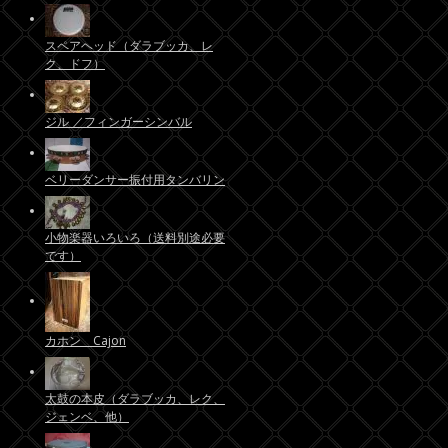
スペアヘッド（ダラブッカ、レ
ク、ドフ）
ジル ／フィンガーシンバル
ベリーダンサー振付用タンバリン
小物楽器いろいろ（送料別途必要
です）
カホン Cajon
太鼓の本皮（ダラブッカ、レク、
ジェンベ、他）