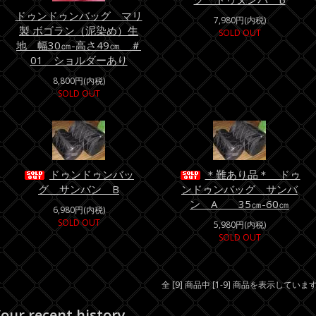
ドゥンドゥンバッグ マリ
7,980円(内税)
製 ボゴラン（泥染め）生
SOLD OUT
地 幅30㎝-高さ49㎝ ＃
01 ショルダーあり
8,800円(内税)
SOLD OUT
ドゥンドゥンバッ
＊難あり品＊ ドゥ
グ サンバン B
ンドゥンバッグ サンバ
ン A 35㎝-60㎝
6,980円(内税)
SOLD OUT
5,980円(内税)
SOLD OUT
全 [9] 商品中 [1-9] 商品を表示していま
our recent history