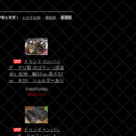
び順を変更 ]
-
おすすめ順
-
価格順
-
新着順
す
ドゥンドゥンバッ
グ マリ製 ボゴラン（泥染
め）生地 幅33㎝-高さ57
㎝ ＃05 ショルダーあり
9,980円(内税)
SOLD OUT
ドゥンドゥンバッ
グ ドゥヌンバ A