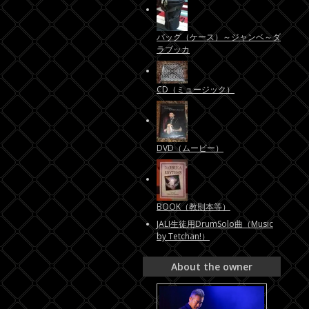
バッグ（ケース）～ジャンベ～ダ
ラブッカ
CD（ミュージック）
DVD（ムービー）
BOOK（教則本等）
JALI生徒用DrumSolo曲（Music
by Tetchan!）
About the owner