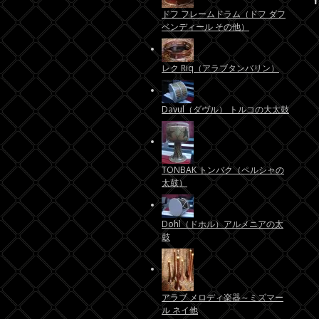
ドフ フレームドラム（ドフ ダフ
ベンディール その他）
レク Riq（アラブタンバリン）
Davul（ダヴル） トルコの大太鼓
TONBAK トンバク（ペルシャの
太鼓）
Dohl（ドホル）アルメニアの太
鼓
アラブ メロディ楽器～ミズマー
ル ネイ他