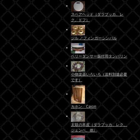
スペアヘッド（ダラブッカ、レ
ク、ドフ）
ジル ／フィンガーシンバル
ベリーダンサー振付用タンバリン
小物楽器いろいろ（送料別途必要
です）
カホン Cajon
太鼓の本皮（ダラブッカ、レク、
ジェンベ、他）