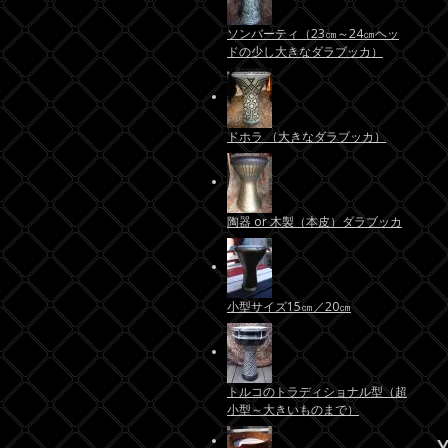
ソンバーティ（23㎝～24㎝ヘッ
ドの少し大きなダラブッカ）
ドホラ （大きなダラブッカ）
陶器 or 木製（本皮）ダラブッカ
小型サイズ15㎝／20㎝
トルコのトラディショナル型（超
小型～大きいものまで）
Y