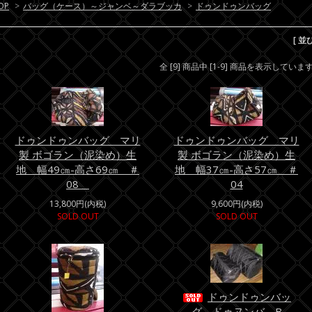
OP
>
バッグ（ケース）～ジャンベ～ダラブッカ
>
ドゥンドゥンバッグ
[ 並
全 [9] 商品中 [1-9] 商品を表示していま
ドゥンドゥンバッグ マリ
ドゥンドゥンバッグ マリ
製 ボゴラン（泥染め）生
製 ボゴラン（泥染め）生
地 幅49㎝-高さ69㎝ ＃
地 幅37㎝-高さ57㎝ ＃
08
04
13,800円(内税)
9,600円(内税)
SOLD OUT
SOLD OUT
ドゥンドゥンバッ
グ ドゥヌンバ B