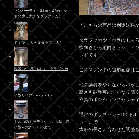
ソンバーティ（23㎝～24㎝ヘッ
ドの少し大きなダラブッカ）
＊こちらの商品は別途送料
ダラブッカやドホラはもち
ドホラ （大きなダラブッカ）
横向きから縦向きセッティ
ンドです
陶器 or 木製（本皮）ダラブッカ
このスタンドの追加画像は
他の楽器をやりながらパッ
高さも調整可能でかなり高
小型サイズ15㎝／20㎝
立奏のポジションにセッテ
通常のダラブッカ～BIGド
ンベまで
トルコのトラディショナル型（超
小型～大きいものまで）
太鼓の長さに合わせた調整