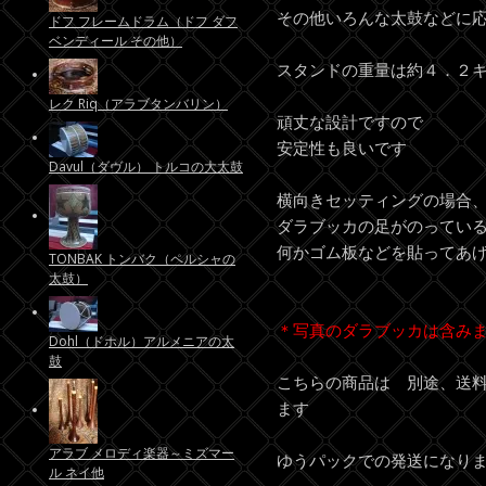
その他いろんな太鼓などに
ドフ フレームドラム（ドフ ダフ
ベンディール その他）
スタンドの重量は約４．２
レク Riq（アラブタンバリン）
頑丈な設計ですので
安定性も良いです
Davul（ダヴル） トルコの大太鼓
横向きセッティングの場合
ダラブッカの足がのってい
何かゴム板などを貼ってあ
TONBAK トンバク（ペルシャの
太鼓）
＊写真のダラブッカは含み
Dohl（ドホル）アルメニアの太
鼓
こちらの商品は 別途、送料
ます
アラブ メロディ楽器～ミズマー
ゆうパックでの発送になり
ル ネイ他