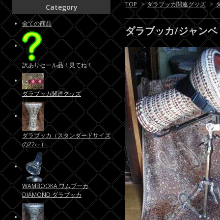
TOP
>
ダラブッカ関連グッズ
>
Category
全ての商品
ダラブッカ/ジャン
訳ありセール品！見てね！
ダラブッカ関連グッズ
ダラブッカ（スタンダードサイズ
の22㎝）
WAMBOOKA ワムブーカ
DIAMOND ダラブッカ