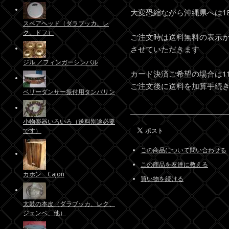
大変恐縮ながら沖縄県へは1
スペアヘッド（ダラブッカ、レ
ク、ドフ）
ご注文時は送料無料の表示
させていただきます
ジル ／フィンガーシンバル
カード決済ご希望の場合は1
ご注文後に送料を加算手続
ベリーダンサー振付用タンバリン
小物楽器いろいろ（送料別途必要
です）
この商品について問い合わせる
この商品を友達に教える
カホン Cajon
買い物を続ける
太鼓の本皮（ダラブッカ、レク、
ジェンベ、他）