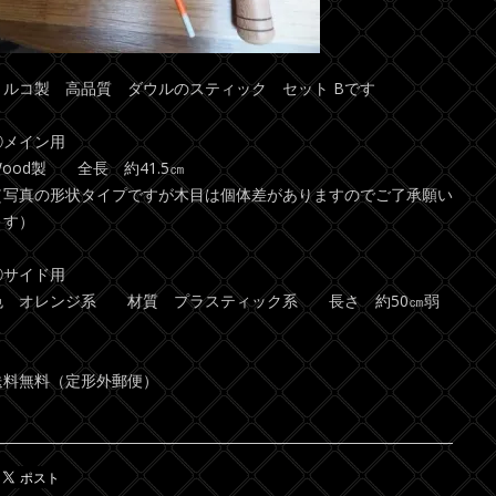
トルコ製 高品質 ダウルのスティック セット Bです
①メイン用
Wood製 全長 約41.5㎝
（写真の形状タイプですが木目は個体差がありますのでご了承願い
ます）
②サイド用
色 オレンジ系 材質 プラスティック系 長さ 約50㎝弱
送料無料（定形外郵便）