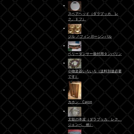
スペアヘッド（ダラブッカ、レ
ク、ドフ）
ジル ／フィンガーシンバル
ベリーダンサー振付用タンバリン
小物楽器いろいろ（送料別途必要
です）
カホン Cajon
太鼓の本皮（ダラブッカ、レク、
ジェンベ、他）