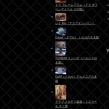
ドフ フレームドラム（ドフ ダフ
ベンディール その他）
レク Riq（アラブタンバリン）
Davul（ダヴル） トルコの大太鼓
Y
TONBAK トンバク（ペルシャの
太鼓）
Dohl（ドホル）アルメニアの太
鼓
アラブ メロディ楽器～ミズマー
ル ネイ他