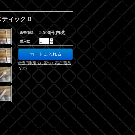
スティック B
5,500円(内税)
販売価格
購入数
特定商取引法に基づく表記 (返品
など)