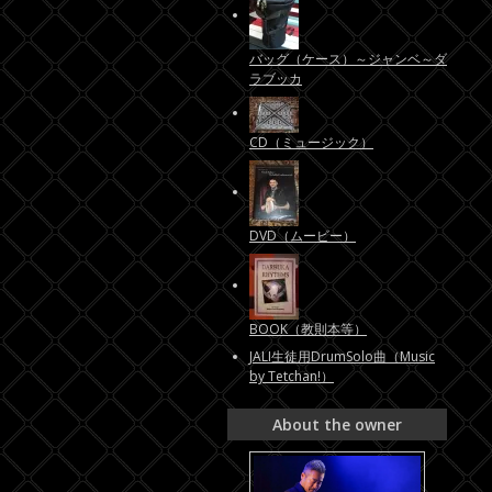
バッグ（ケース）～ジャンベ～ダ
ラブッカ
CD（ミュージック）
DVD（ムービー）
BOOK（教則本等）
JALI生徒用DrumSolo曲（Music
by Tetchan!）
About the owner