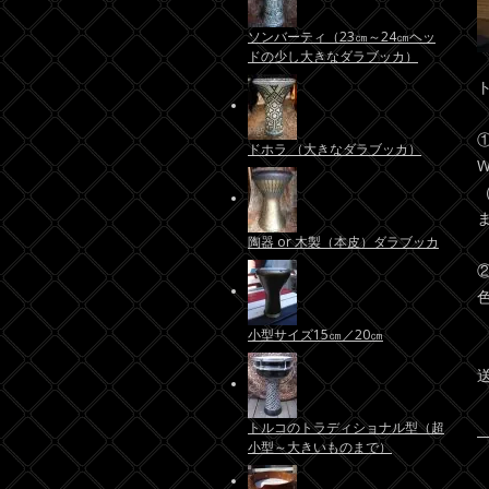
ソンバーティ（23㎝～24㎝ヘッ
ドの少し大きなダラブッカ）
ドホラ （大きなダラブッカ）
陶器 or 木製（本皮）ダラブッカ
小型サイズ15㎝／20㎝
トルコのトラディショナル型（超
小型～大きいものまで）