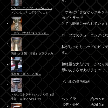
す。
ソンバーティ（23㎝～24㎝ヘッ
ドホルは叩きながらクルク
ドの少し大きなダラブッカ）
ポピュラーで
とても軽量に作られていま
ドホラ （大きなダラブッカ）
ロープでのチューニングに
私がしっかりヘッドのピッ
す.。
陶器 or 木製（本皮）ダラブッカ
超軽量な太鼓です かなり
形のあまさがありますので
小型サイズ15㎝／20㎝
ドホルの参考動画
トルコのトラディショナル型（超
ヘッド径 約25.5cm
小型～大きいものまで）
ボディ外径 約26.5c