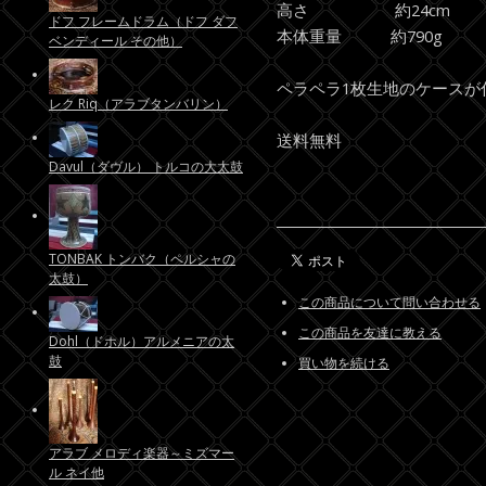
高さ 約24cm
ドフ フレームドラム（ドフ ダフ
本体重量 約790g
ベンディール その他）
ペラペラ1枚生地のケースが
レク Riq（アラブタンバリン）
送料無料
Davul（ダヴル） トルコの大太鼓
TONBAK トンバク（ペルシャの
太鼓）
この商品について問い合わせる
この商品を友達に教える
Dohl（ドホル）アルメニアの太
鼓
買い物を続ける
アラブ メロディ楽器～ミズマー
ル ネイ他