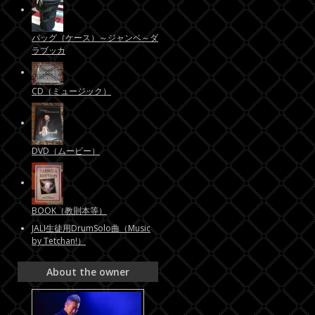
バッグ（ケース）～ジャンベ～ダ
ラブッカ
CD（ミュージック）
DVD（ムービー）
BOOK（教則本等）
JALI生徒用DrumSolo曲（Music
by Tetchan!）
About the owner