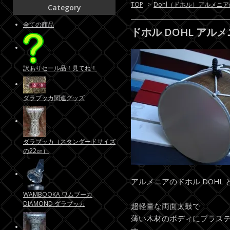
TOP
>
Dohl（ドホル）アルメニ
Category
全ての商品
ドホル DOHL アルメ
訳ありセール品！見てね！
ダラブッカ関連グッズ
ダラブッカ（スタンダードサイズ
の22㎝）
アルメニアのドホル DOHL
WAMBOOKA ワムブーカ
DIAMOND ダラブッカ
超軽量な両面太鼓で
薄い木材のボディにプラス