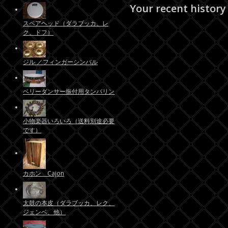
Your recent history
スペアヘッド（ダラブッカ、レ
ク、ドフ）
ジル ／フィンガーシンバル
ベリーダンサー振付用タンバリン
小物楽器いろいろ（送料別途必要
です）
カホン Cajon
太鼓の本皮（ダラブッカ、レク、
ジェンベ、他）