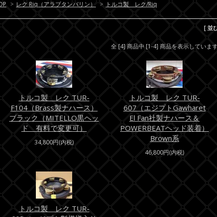
OP
>
レク Riq（アラブタンバリン）
>
トルコ製 レク/Riq
[ 並
全 [4] 商品中 [1-4] 商品を表示していま
トルコ製 レク TUR-
トルコ製 レク TUR-
F104（Brass製ナハース）
607（エジプトGawharet
ブラック（MITELLO黒ヘッ
El Fan社製ナハース＆
ド 有料で変更可）
POWERBEATヘッド装着）
Brown系
34,800円(内税)
46,800円(内税)
トルコ製 レク TUR-