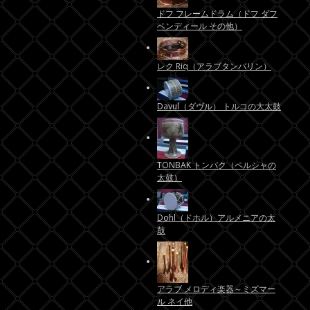
ドフ フレームドラム（ドフ ダフ
ベンディール その他）
レク Riq（アラブタンバリン）
Davul（ダヴル） トルコの大太鼓
TONBAK トンバク（ペルシャの
太鼓）
Dohl（ドホル）アルメニアの太
鼓
アラブ メロディ楽器～ミズマー
ル ネイ他