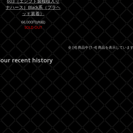
603（エジプト製模様入り
ナハース）Black系（プラヘ
ッド装着）
66,000円(内税)
SOLD OUT
全 [4] 商品中 [1-4] 商品を表示していま
our recent history