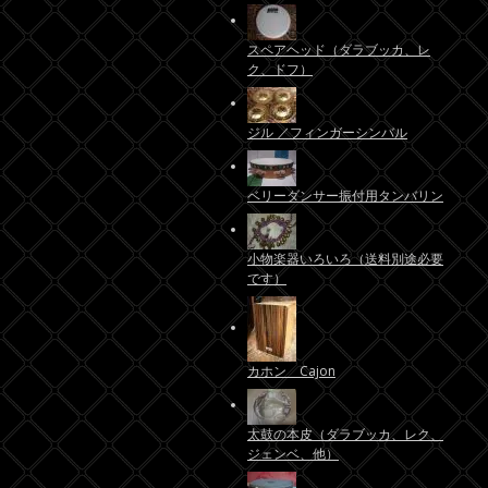
スペアヘッド（ダラブッカ、レ
ク、ドフ）
ジル ／フィンガーシンバル
ベリーダンサー振付用タンバリン
小物楽器いろいろ（送料別途必要
です）
カホン Cajon
太鼓の本皮（ダラブッカ、レク、
ジェンベ、他）