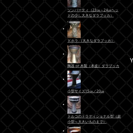
ソンバーティ（23㎝～24㎝ヘッ
ドの少し大きなダラブッカ）
ドホラ （大きなダラブッカ）
Y
陶器 or 木製（本皮）ダラブッカ
小型サイズ15㎝／20㎝
トルコのトラディショナル型（超
小型～大きいものまで）