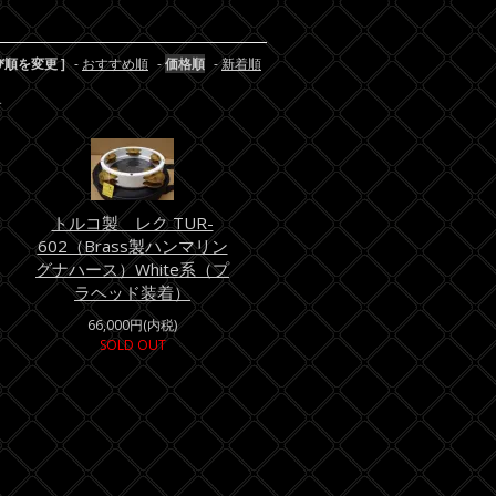
び順を変更 ]
-
おすすめ順
-
価格順
-
新着順
す
トルコ製 レク TUR-
602（Brass製ハンマリン
グナハース）White系（プ
ラヘッド装着）
66,000円(内税)
SOLD OUT