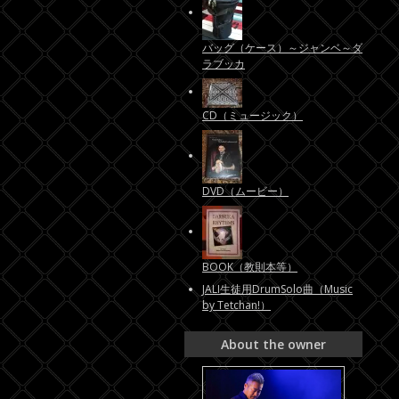
バッグ（ケース）～ジャンベ～ダ
ラブッカ
CD（ミュージック）
DVD（ムービー）
BOOK（教則本等）
JALI生徒用DrumSolo曲（Music
by Tetchan!）
About the owner