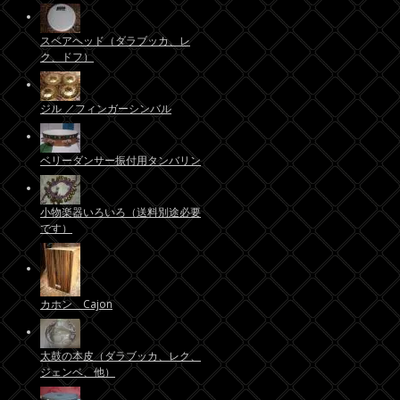
スペアヘッド（ダラブッカ、レ
ク、ドフ）
ジル ／フィンガーシンバル
ベリーダンサー振付用タンバリン
小物楽器いろいろ（送料別途必要
です）
カホン Cajon
太鼓の本皮（ダラブッカ、レク、
ジェンベ、他）