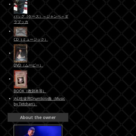
バッグ（ケース）～ジャンベ～ダ
ラブッカ
CD（ミュージック）
DVD（ムービー）
BOOK（教則本等）
JALI生徒用DrumSolo曲（Music
by Tetchan!）
About the owner