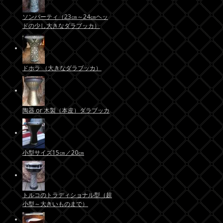
ソンバーティ（23㎝～24㎝ヘッ
ドの少し大きなダラブッカ）
ドホラ （大きなダラブッカ）
陶器 or 木製（本皮）ダラブッカ
小型サイズ15㎝／20㎝
トルコのトラディショナル型（超
小型～大きいものまで）