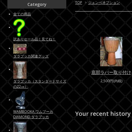
TOP
>
ジェンベオプション
Category
全ての商品
訳ありセール品！見てね！
ダラブッカ関連グッズ
底部ラバー取り付け
2,500円(内税)
ダラブッカ（スタンダードサイズ
の22㎝）
WAMBOOKA ワムブーカ
Your recent history
DIAMOND ダラブッカ