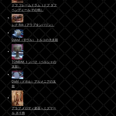
ドフ フレームドラム（ドフ ダフ
ベンディール その他）
レク Riq（アラブタンバリン）
Davul（ダヴル） トルコの大太鼓
TONBAK トンバク（ペルシャの
太鼓）
Dohl（ドホル）アルメニアの太
鼓
アラブ メロディ楽器～ミズマー
ル ネイ他